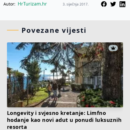
HrTurizam.hr
Autor:
3. siječnja 2017.
Povezane vijesti
Longevity i svjesno kretanje: Limfno
hodanje kao novi adut u ponudi luksuznih
resorta