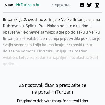
HrTurizam.hr
Autor:
7. srpnja 2020.
Britanski Jet2, uvodi nove linije iz Velike Britanije prema
Dubrovniku, Splitu i Puli. Nakon odluke o ukidanju
obavezne 14-dnevne samoizolacije po dolasku u Veliku
Britaniju iz Hrvatske, kompanija je potvrdila pokretanje
svojih sezonskih linija kojima brojni britanski turisti
dolaze na odmor u Hrvatsku, javljaju iz Croatian
Aviation. Letovi za Zadar su najavljeni nažalost za 2021.
godinu....
Za nastavak čitanja pretplatite se
na portal HrTurizam
Pretplatom dobivate mogućnost svaki dan