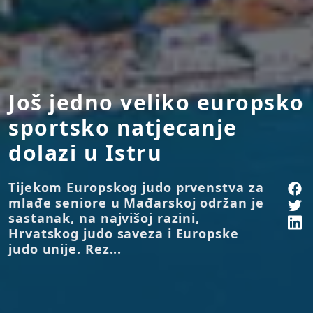
Još jedno veliko europsko
sportsko natjecanje
dolazi u Istru
Tijekom Europskog judo prvenstva za
mlađe seniore u Mađarskoj održan je
sastanak, na najvišoj razini,
Hrvatskog judo saveza i Europske
judo unije. Rez...