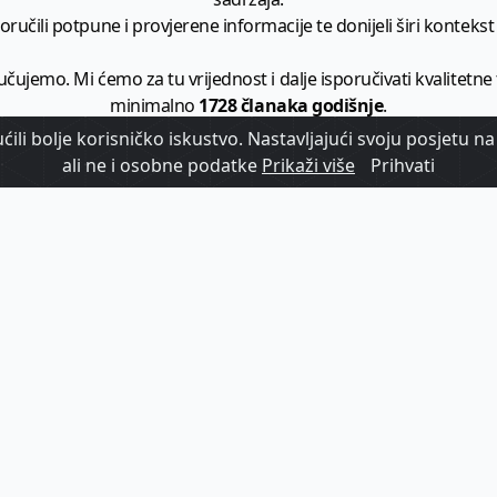
ručili potpune i provjerene informacije te donijeli širi kontekst t
učujemo. Mi ćemo za tu vrijednost i dalje isporučivati kvalitetne
minimalno
1728 članaka godišnje
.
ili bolje korisničko iskustvo. Nastavljajući svoju posjetu na 
zam - vaš izvor informacija iz poslovnog svijeta hrvatskog t
ali ne i osobne podatke
Prikaži više
Prihvati
etplatite se na sadržaj vodećeg turističkog b2b medija u Hrvatsk
Započni s
pretplatom
Već imate korisnički račun?
Prijavi se