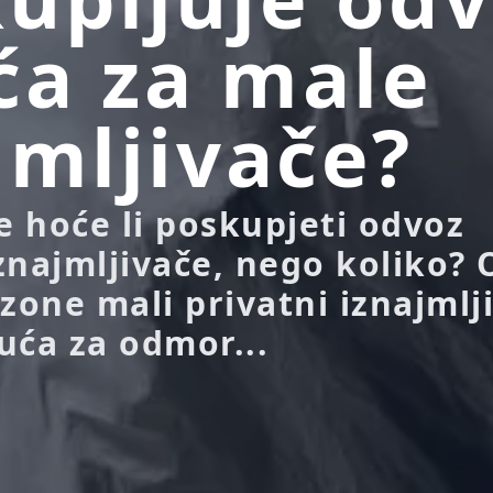
a za male
jmljivače?
je hoće li poskupjeti odvoz
znajmljivače, nego koliko? 
zone mali privatni iznajmlj
kuća za odmor...