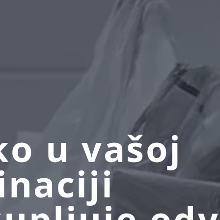
ko u vašoj
inaciji
upljuje od