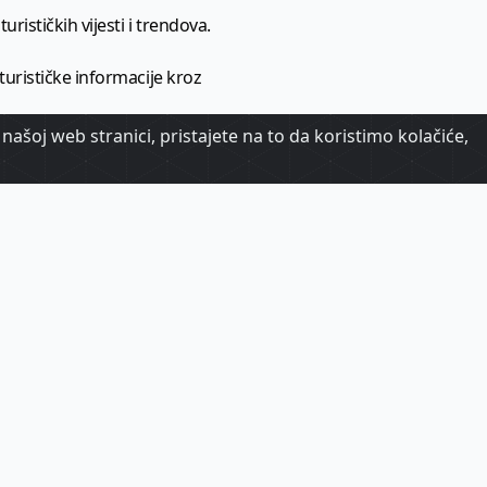
urističkih vijesti i trendova.
 turističke informacije kroz
našoj web stranici, pristajete na to da koristimo kolačiće,
urizma.
oj.