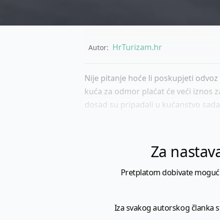
HrTurizam.hr
Autor:
Nije pitanje hoće li poskupjeti odvoz
kuća za odmor plaćat će veći iznos z
dosad su pripadali u kućanstvo sada 
Za nastava
Pretplatom dobivate mogućnost
Iza svakog autorskog članka sto