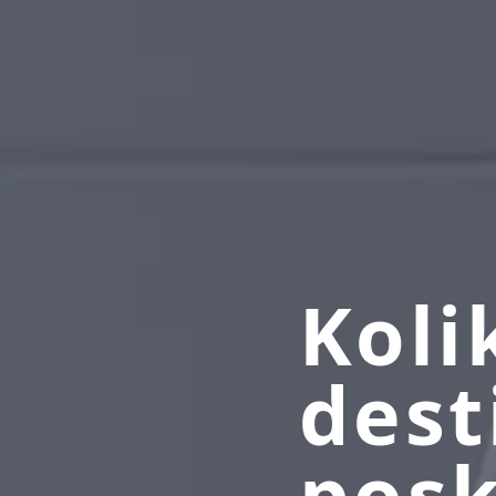
Koli
dest
posk