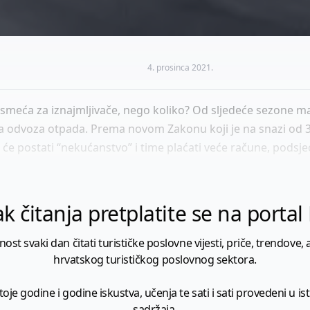
4. prosinca 2021.
 smeća za iznajmljivače, nego koliko? Od sljedeće sezone mali 
a odvoza otpada. Prema novom Zakonu koji je na snazi od 31
će postati “nekućanstvo” i time plaćati veće račune, podsjeć
k čitanja pretplatite se na porta
 svaki dan čitati turističke poslovne vijesti, priče, trendove, a
hrvatskog turističkog poslovnog sektora.
je godine i godine iskustva, učenja te sati i sati provedeni u istr
sadržaja.