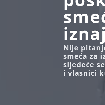
smeć
izna
Nije pitan
smeća za i
sljedeće se
i vlasnici 