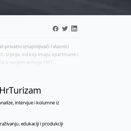
privatni iznajmljivači i vlasnici
. srpnja, svi koji imaju apartmane i
a u svojem prilogu HRT....
l HrTurizam
nalize, intervjue i kolumne iz
aživanju, edukaciji i produkciji