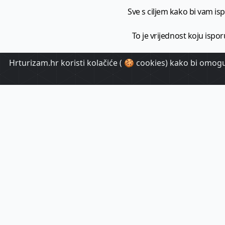
Sve s ciljem kako bi vam ispo
To je vrijednost koju ispor
Hrturizam.hr koristi kolačiće ( 🍪 cookies) kako bi omoguć
HrTuri
Pr