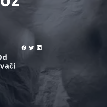
Od
ivači