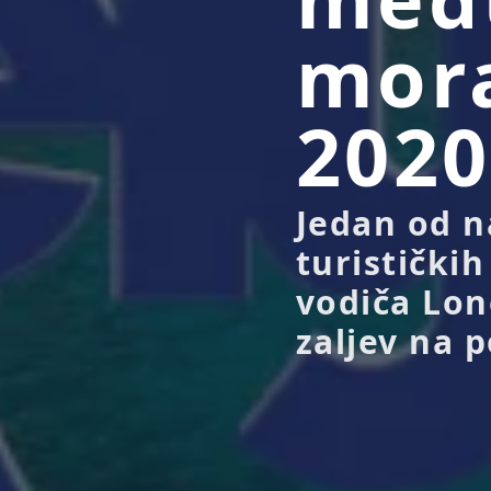
mora
2020
Jedan od na
turističkih
vodiča Lon
zaljev na p