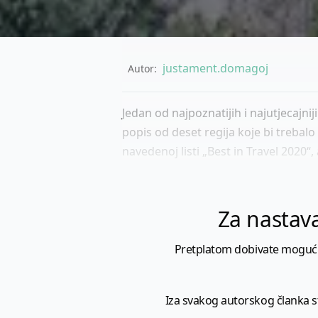
justament.domagoj
Autor:
Jedan od najpoznatijih i najutjecajnij
popis od deset regija koje bi trebalo 
navedenoj listi „Best in Travel 2020“,
Za nastava
Pretplatom dobivate mogućnost
Iza svakog autorskog članka sto