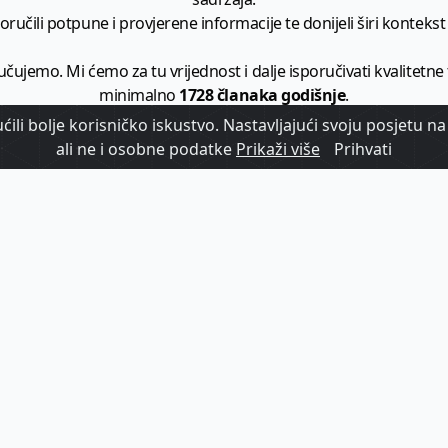
ručili potpune i provjerene informacije te donijeli širi kontekst t
učujemo. Mi ćemo za tu vrijednost i dalje isporučivati kvalitetne
minimalno
1728 članaka godišnje
.
ili bolje korisničko iskustvo. Nastavljajući svoju posjetu na 
zam - vaš izvor informacija iz poslovnog svijeta hrvatskog t
ali ne i osobne podatke
Prikaži više
Prihvati
etplatite se na sadržaj vodećeg turističkog b2b medija u Hrvatsk
Započni s
pretplatom
Već imate korisnički račun?
Prijavi se