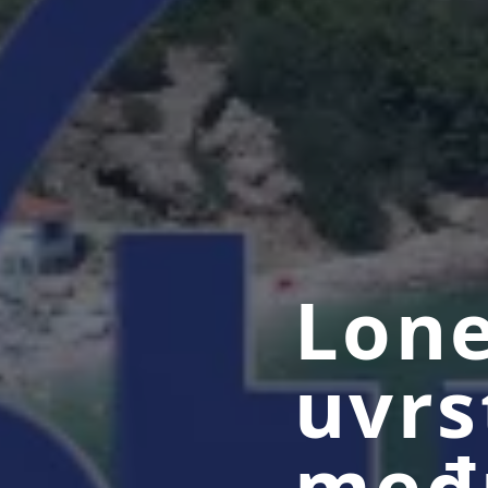
Lone
uvrs
među