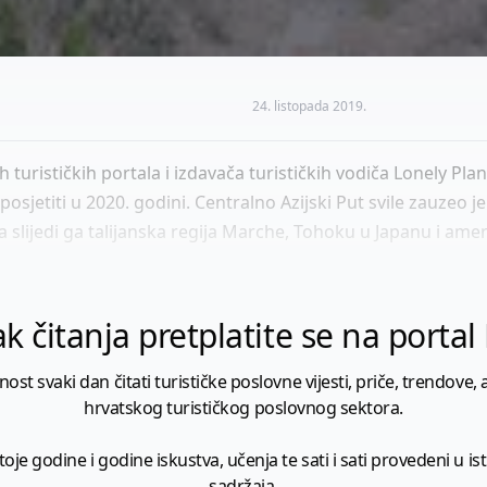
24. listopada 2019.
ih turističkih portala i izdavača turističkih vodiča Lonely Pla
posjetiti u 2020. godini. Centralno Azijski Put svile zauzeo j
 a slijedi ga talijanska regija Marche, Tohoku u Japanu i amer
k čitanja pretplatite se na porta
 svaki dan čitati turističke poslovne vijesti, priče, trendove, a
hrvatskog turističkog poslovnog sektora.
je godine i godine iskustva, učenja te sati i sati provedeni u istr
sadržaja.