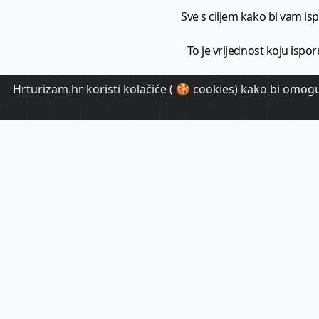
Sve s ciljem kako bi vam ispo
To je vrijednost koju ispor
Hrturizam.hr koristi kolačiće ( 🍪 cookies) kako bi omoguć
HrTuri
Pr