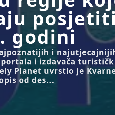
ju posjetit
. godini
jpoznatijih i najutjecajniji
 portala i izdavača turističk
ely Planet uvrstio je Kvarn
opis od des...