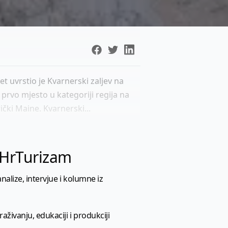
net uvrstio je Kvarnerski zaljev na
e prvo mjesto u kategoriji regija na
ički Maine. Kvarnerski...
l HrTurizam
nalize, intervjue i kolumne iz
aživanju, edukaciji i produkciji