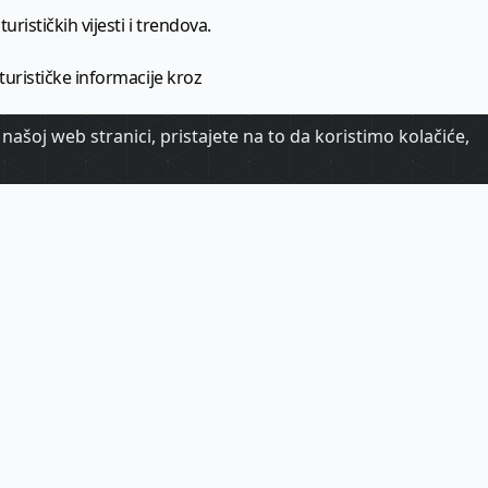
urističkih vijesti i trendova.
 turističke informacije kroz
našoj web stranici, pristajete na to da koristimo kolačiće,
urizma.
oj.