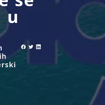
i u
h
ih
erski