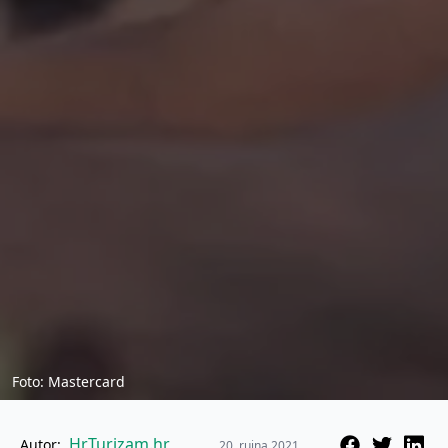
Foto: Mastercard
HrTurizam.hr
Autor:
20. rujna 2021.