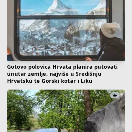
Gotovo polovica Hrvata planira putovati
unutar zemlje, najviše u Središnju
Hrvatsku te Gorski kotar i Liku