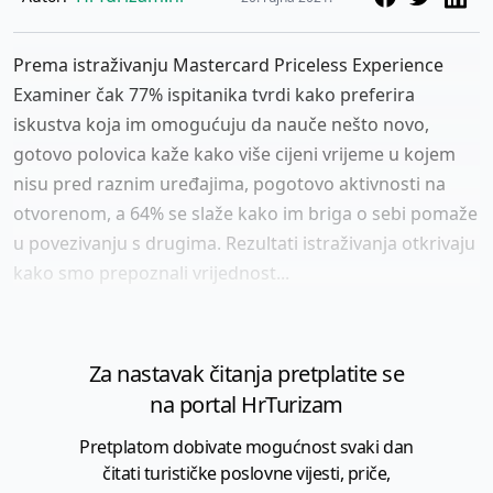
Prema istraživanju Mastercard Priceless Experience
Examiner čak 77% ispitanika tvrdi kako preferira
iskustva koja im omogućuju da nauče nešto novo,
gotovo polovica kaže kako više cijeni vrijeme u kojem
nisu pred raznim uređajima, pogotovo aktivnosti na
otvorenom, a 64% se slaže kako im briga o sebi pomaže
u povezivanju s drugima. Rezultati istraživanja otkrivaju
kako smo prepoznali vrijednost...
Za nastavak čitanja pretplatite se
na portal HrTurizam
Pretplatom dobivate mogućnost svaki dan
čitati turističke poslovne vijesti, priče,