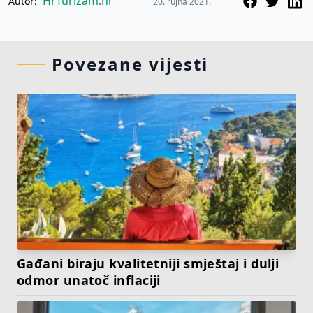
HrTurizam.hr
Autor:
20. rujna 2021.
Povezane vijesti
Gađani biraju kvalitetniji smještaj i dulji
odmor unatoč inflaciji