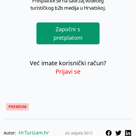
Pretplatite se na sadržaj vodećeg
turističkog b2b medija u Hrvatskoj.
Započni s
pretplatom
Već imate korisnički račun?
Prijavi se
PREMIUM
HrTurizam.hr
Autor:
24. veljače 2017.