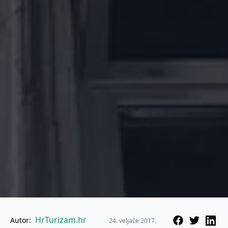
HrTurizam.hr
Autor:
24. veljače 2017.