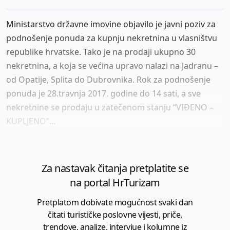
Ministarstvo državne imovine objavilo je javni poziv za
podnošenje ponuda za kupnju nekretnina u vlasništvu
republike hrvatske. Tako je na prodaji ukupno 30
nekretnina, a koja se većina upravo nalazi na Jadranu –
od Opatije, Splita do Dubrovnika. Rok za podnošenje
ponuda je 28.travnja 2017. godine do 14 sati, a sve
nekretnine se prodaju u zatečenom stanju “VIĐENO –
KUPLJENO”...
Za nastavak čitanja pretplatite se
na portal HrTurizam
Pretplatom dobivate mogućnost svaki dan
čitati turističke poslovne vijesti, priče,
trendove, analize, intervjue i kolumne iz