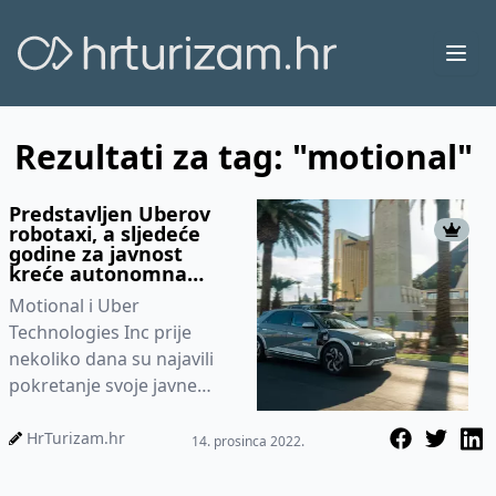
Ope
Rezultati za tag: "motional"
Predstavljen Uberov
robotaxi, a sljedeće
godine za javnost
kreće autonomna
vožnja
Motional i Uber
Technologies Inc prije
nekoliko dana su najavili
pokretanje svoje javne
robotaxi usluge u Las
Vegasu
HrTurizam.hr
14. prosinca 2022.