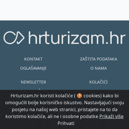
KONTAKT
ZAŠTITA PODATAKA
OGLAŠAVANJE
O NAMA
NEWSLETTER
KOLAČIĆI
UVJETI KORIŠTENJA
EN
HR
Hrturizam.hr koristi kolačiće ( 🍪 cookies) kako bi
omogućili bolje korisničko iskustvo. Nastavljajući svoju
© Copyright
posjetu na našoj web stranici, pristajete na to da
@ Created by
Prijavi se
2015.-2026.
koristimo kolačiće, ali ne i osobne podatke
Morgan Code
Prikaži više
Hrturizam.hr
Prihvati