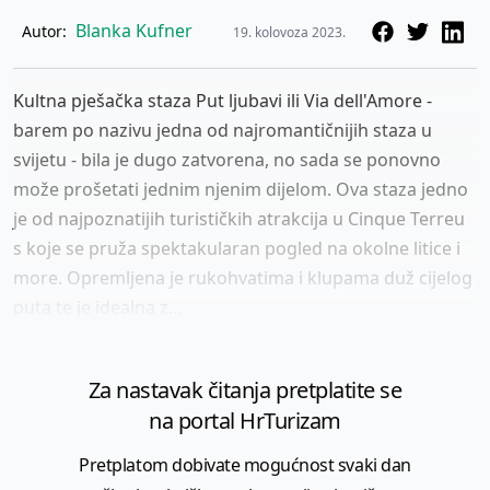
Blanka Kufner
Autor:
19. kolovoza 2023.
Kultna pješačka staza Put ljubavi ili Via dell'Amore -
barem po nazivu jedna od najromantičnijih staza u
svijetu - bila je dugo zatvorena, no sada se ponovno
može prošetati jednim njenim dijelom. Ova staza jedno
je od najpoznatijih turističkih atrakcija u Cinque Terreu
s koje se pruža spektakularan pogled na okolne litice i
more. Opremljena je rukohvatima i klupama duž cijelog
puta te je idealna z...
Za nastavak čitanja pretplatite se
na portal HrTurizam
Pretplatom dobivate mogućnost svaki dan