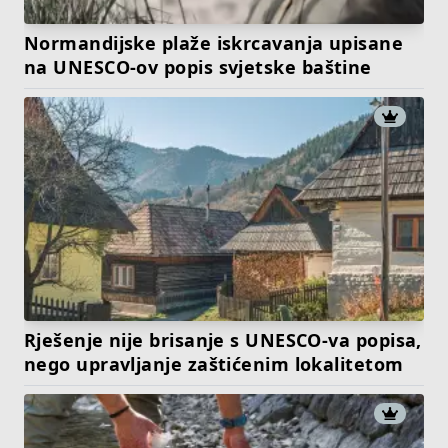
Normandijske plaže iskrcavanja upisane
na UNESCO-ov popis svjetske baštine
Rješenje nije brisanje s UNESCO-va popisa,
nego upravljanje zaštićenim lokalitetom