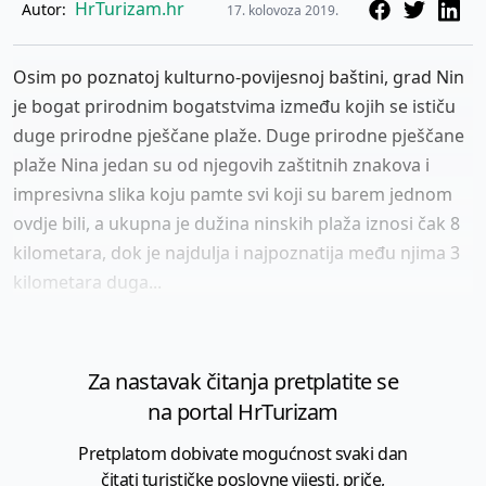
HrTurizam.hr
Autor:
17. kolovoza 2019.
Osim po poznatoj kulturno-povijesnoj baštini, grad Nin
je bogat prirodnim bogatstvima između kojih se ističu
duge prirodne pješčane plaže. Duge prirodne pješčane
plaže Nina jedan su od njegovih zaštitnih znakova i
impresivna slika koju pamte svi koji su barem jednom
ovdje bili, a ukupna je dužina ninskih plaža iznosi čak 8
kilometara, dok je najdulja i najpoznatija među njima 3
kilometara duga...
Za nastavak čitanja pretplatite se
na portal HrTurizam
Pretplatom dobivate mogućnost svaki dan
čitati turističke poslovne vijesti, priče,