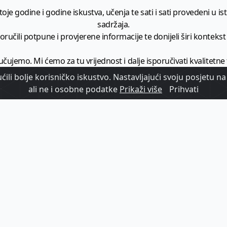
je godine i godine iskustva, učenja te sati i sati provedeni u istr
sadržaja.
ručili potpune i provjerene informacije te donijeli širi kontekst t
učujemo. Mi ćemo za tu vrijednost i dalje isporučivati kvalitetne
minimalno
1728 članaka godišnje
.
ili bolje korisničko iskustvo. Nastavljajući svoju posjetu na 
ali ne i osobne podatke
Prikaži više
Prihvati
zam - vaš izvor informacija iz poslovnog svijeta hrvatskog t
etplatite se na sadržaj vodećeg turističkog b2b medija u Hrvatsk
Započni s
pretplatom
Već imate korisnički račun?
Prijavi se