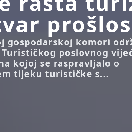
e rasta tur
tvar prošlos
oj gospodarskoj komori odr
a Turističkog poslovnog vije
na kojoj se raspravljalo o
 tijeku turističke s...