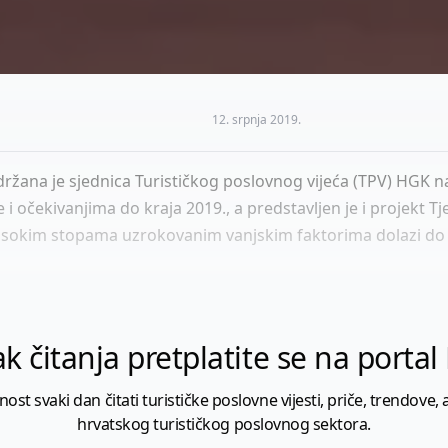
12. srpnja 2019.
žana je sjednica Turističkog poslovnog vijeća (TPV) HGK na 
 i očekivanjima do kraja 2019., a predstavljen je i projekt
isokim stopama uzrokovanim vanjskim faktorima dolazi do bl
k čitanja pretplatite se na porta
 svaki dan čitati turističke poslovne vijesti, priče, trendove, a
hrvatskog turističkog poslovnog sektora.