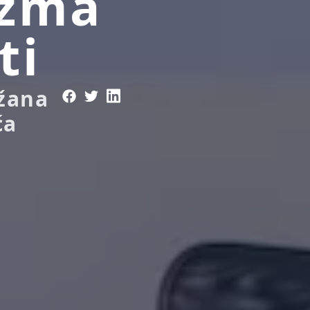
izma
ti
žana
ća