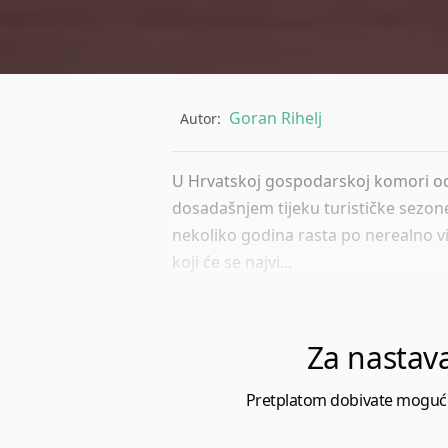
Goran Rihelj
Autor:
U Hrvatskoj gospodarskoj komori odr
dosadašnjem tijeku turističke sezone
nekoliko godina rasta po nerealno v
koji će se najvi...
Za nastava
Pretplatom dobivate mogućnost