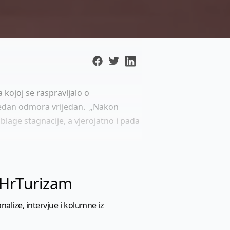
kojoj se raspravljalo o
 Tjedan odmora vrijedan. „Nakon
age stagnacije, a vjerojatno i pada
l HrTurizam
nalize, intervjue i kolumne iz