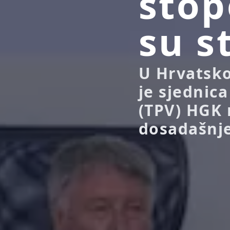
stop
su s
U Hrvatsk
je sjednic
(TPV) HGK 
dosadašnjem