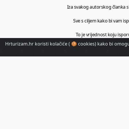
Iza svakog autorskog članka sto
Sve s ciljem kako bi vam ispo
To je vrijednost koju ispor
Hrturizam.hr koristi kolačiće ( 🍪 cookies) kako bi omoguć
HrTuri
Pr