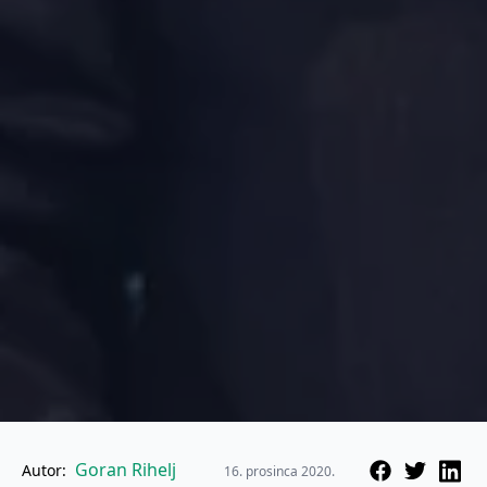
Goran Rihelj
Autor:
16. prosinca 2020.