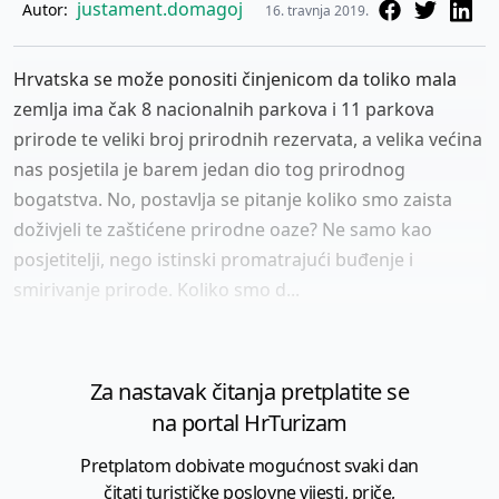
justament.domagoj
Autor:
16. travnja 2019.
Hrvatska se može ponositi činjenicom da toliko mala
zemlja ima čak 8 nacionalnih parkova i 11 parkova
prirode te veliki broj prirodnih rezervata, a velika većina
nas posjetila je barem jedan dio tog prirodnog
bogatstva. No, postavlja se pitanje koliko smo zaista
doživjeli te zaštićene prirodne oaze? Ne samo kao
posjetitelji, nego istinski promatrajući buđenje i
smirivanje prirode. Koliko smo d...
Za nastavak čitanja pretplatite se
na portal HrTurizam
Pretplatom dobivate mogućnost svaki dan
čitati turističke poslovne vijesti, priče,