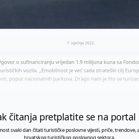
7. siječnja 2022.
Ugovor o sufinanciranju vrijedan 1.9 milijuna kuna sa Fondom
urističkih vozila. „Emobilnost je već sada strateški cilj Eur
sti, poput nacionalnih parkova. Drago nam je što se turiza
k čitanja pretplatite se na porta
 svaki dan čitati turističke poslovne vijesti, priče, trendove, a
hrvatskog turističkog poslovnog sektora.