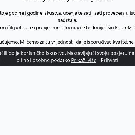
je godine i godine iskustva, učenja te sati i sati provedeni u istr
sadržaja.
ručili potpune i provjerene informacije te donijeli širi kontekst t
učujemo. Mi ćemo za tu vrijednost i dalje isporučivati kvalitetne
minimalno
1728 članaka godišnje
.
ili bolje korisničko iskustvo. Nastavljajući svoju posjetu na 
ali ne i osobne podatke
Prikaži više
Prihvati
zam - vaš izvor informacija iz poslovnog svijeta hrvatskog t
etplatite se na sadržaj vodećeg turističkog b2b medija u Hrvatsk
Započni s
pretplatom
Već imate korisnički račun?
Prijavi se