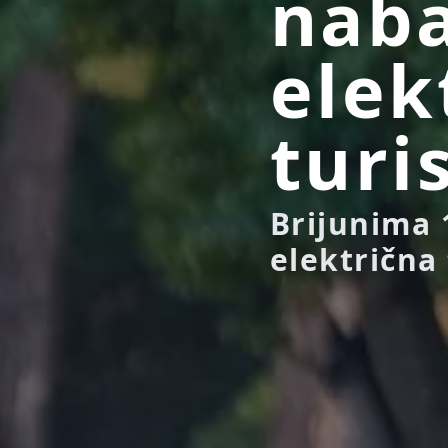
naba
elek
turi
Brijunima 
električna 