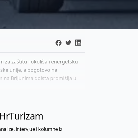
 za zaštitu i okoliša i energetsku
opske unije, a pogotovo na
m na Brijunima doista promišlja u
l HrTurizam
nalize, intervjue i kolumne iz