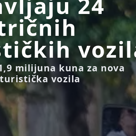
vljaju 24
tričnih
stičkih vozi
1,9 milijuna kuna za nova
turistička vozila