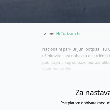
HrTurizam.hr
Autor:
Nacionalni park Brijuni potpisali su 
učinkovitost za nabavku električnih t
područjima koji su oaze bioraznoliko
okvirima održiv...
Za nastava
Pretplatom dobivate mogućnost