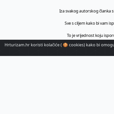
Iza svakog autorskog članka sto
Sve s ciljem kako bi vam ispo
To je vrijednost koju ispor
Hrturizam.hr koristi kolačiće ( 🍪 cookies) kako bi omoguć
HrTuri
Pr