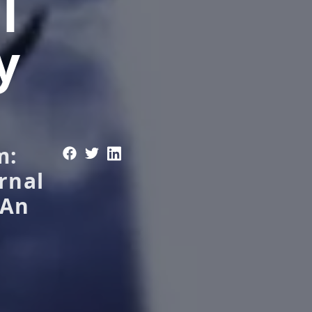
l
y
m:
rnal
 An