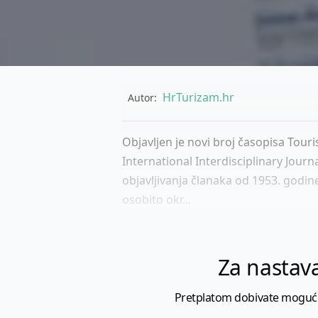
HrTurizam.hr
Autor:
Objavljen je novi broj časopisa Touri
International Interdisciplinary Jou
objavljivanja članaka od 1953. godine
osobito okr...
Za nastava
Pretplatom dobivate mogućnost