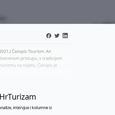
, 2021.) Časopis Tourism: An
otvorenom pristupu, s tradicijom
turizmu na svijetu. Časopis je
l HrTurizam
nalize, intervjue i kolumne iz