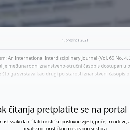
1. prosinca 2021.
sm: An International Interdisciplinary Journal (Vol. 69 No. 4
rnal je međunarodni znanstveno-stručni časopis dostupan u 
 što ga svrstava kao drugi po starosti znanstveni časopis o 
k čitanja pretplatite se na porta
 svaki dan čitati turističke poslovne vijesti, priče, trendove, a
hrvatskog turističkog poslovnog sektora.