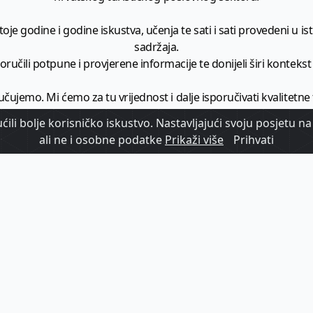
je godine i godine iskustva, učenja te sati i sati provedeni u istr
sadržaja.
ručili potpune i provjerene informacije te donijeli širi kontekst t
učujemo. Mi ćemo za tu vrijednost i dalje isporučivati kvalitetne
minimalno
1728 članaka godišnje
.
ili bolje korisničko iskustvo. Nastavljajući svoju posjetu na 
ali ne i osobne podatke
Prikaži više
Prihvati
zam - vaš izvor informacija iz poslovnog svijeta hrvatskog t
etplatite se na sadržaj vodećeg turističkog b2b medija u Hrvatsk
Započni s
pretplatom
Već imate korisnički račun?
Prijavi se