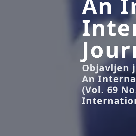
An I
Inte
Jour
Objavljen 
An Interna
(Vol. 69 No
Internation