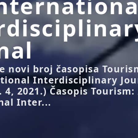
nternationa
rdisciplinar
nal
je novi broj časopisa Touris
tional Interdisciplinary Jou
. 4, 2021.) Časopis Tourism:
al Inter...