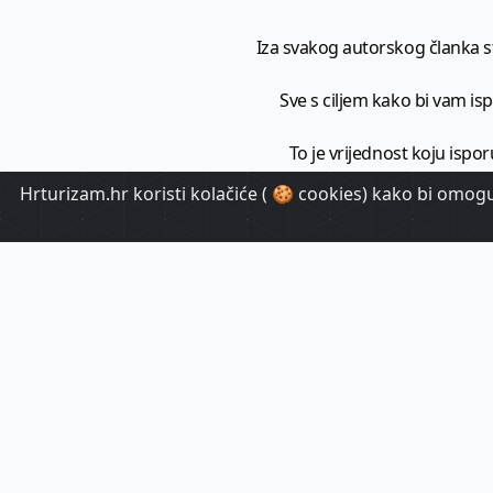
Iza svakog autorskog članka sto
Sve s ciljem kako bi vam ispo
To je vrijednost koju ispor
Hrturizam.hr koristi kolačiće ( 🍪 cookies) kako bi omoguć
HrTuri
Pr