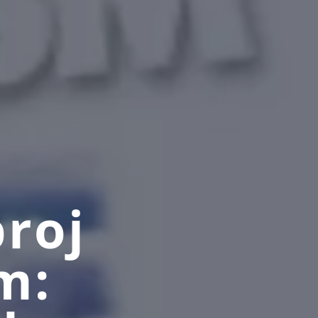
broj
m: