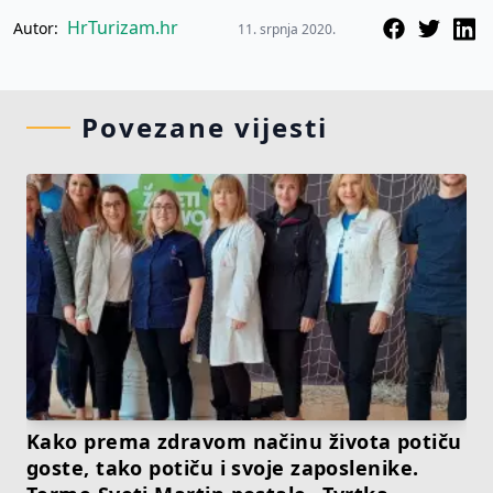
HrTurizam.hr
Autor:
11. srpnja 2020.
Povezane vijesti
Kako prema zdravom načinu života potiču
goste, tako potiču i svoje zaposlenike.