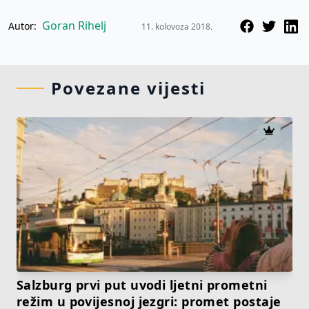
Goran Rihelj
Autor:
11. kolovoza 2018.
Povezane vijesti
Salzburg prvi put uvodi ljetni prometni
režim u povijesnoj jezgri: promet postaje