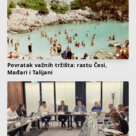
Povratak važnih tržišta: rastu Česi,
Mađari i Talijani