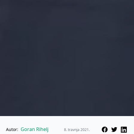
Goran Rihelj
Autor:
8. travnja 2021.