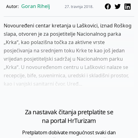
Goran Rihelj
Autor:
27. travnja 2018.
Novouređeni centar kretanja u Laškovici, iznad Roškog
slapa, otvoren je za posjetitelje Nacionalnog parka
„Krka“, kao polazišna točka za aktivne vrste
posjećivanja na srednjem toku Krke te kao još jedan
vrijedan posjetiteljski sadržaj u Nacionalnom parku
„Krka“. U novouređenom centru u Laškovici nalaze se
recepcije, bife, suvenirnica, uredski i skladišni prostor,
kao i vanjski sanitarni čvor. Uređ...
Za nastavak čitanja pretplatite se
na portal HrTurizam
Pretplatom dobivate mogućnost svaki dan