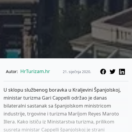
HrTurizam.hr
Autor:
21. siječnja 2020.
U sklopu službenog boravka u Kraljevini Španjolskoj,
ministar turizma Gari Cappelli održao je danas
bilateralni sastanak sa španjolskom ministricom
industrije, trgovine i turizma Maríjom Reyes Maroto
Illera. Kako ističu iz Ministarstva turizma, prilikom
susreta ministar Cappelli španjolskoj je strani