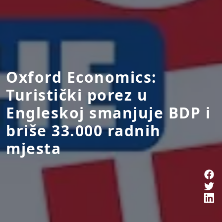
Oxford Economics:
Turistički porez u
Engleskoj smanjuje BDP i
briše 33.000 radnih
mjesta