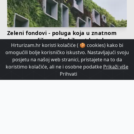
Zeleni fondovi - poluga koja u znatnom
opsegu podiže profitabilnost hotela
Hrturizam.hr koristi kolačiće ( 🍪 cookies) kako bi
omogućili bolje korisničko iskustvo. Nastavljajući svoju
HrTurizam TV
posjetu na našoj web stranici, pristajete na to da
koristimo kolačiće, ali ne i osobne podatke
Prikaži više
Prihvati