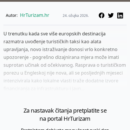
HrTurizam.hr
Autor:
24. ožujka 2026.
U trenutku kada sve više europskih destinacija
razmatra uvođenje turističkih taksi kao alata
upravljanja, novo istraživanje donosi vrlo konkretno
upozorenje - pogrešno dizajnirana mjera može imati
suprotan učinak od očekivanog. Rasprava o turističkom
porezu u Engleskoj nije nova, ali se posljednjih mjeseci
intenzivirala kako lokalne vlasti traže dodatne izvore
financiranja za infrastrukturu i javn...
Za nastavak čitanja pretplatite se
na portal HrTurizam