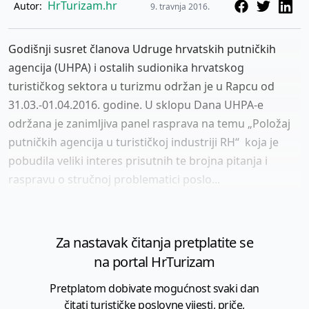
HrTurizam.hr
Autor:
9. travnja 2016.
Godišnji susret članova Udruge hrvatskih putničkih
agencija (UHPA) i ostalih sudionika hrvatskog
turističkog sektora u turizmu održan je u Rapcu od
31.03.-01.04.2016. godine. U sklopu Dana UHPA-e
održana je zanimljiva panel rasprava na temu „Položaj
putničkih agencija u turističkoj industriji RH“ koja je
pobudila veliki interes prisutnih te brojna pitanja i
raspravu o stručnoj problematici poslo...
Za nastavak čitanja pretplatite se
na portal HrTurizam
Pretplatom dobivate mogućnost svaki dan
čitati turističke poslovne vijesti, priče,