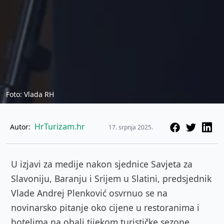
Foto: Vlada RH
HrTurizam.hr
Autor:
17. srpnja 2025.
U izjavi za medije nakon sjednice Savjeta za
Slavoniju, Baranju i Srijem u Slatini, predsjednik
Vlade Andrej Plenković osvrnuo se na
novinarsko pitanje oko cijene u restoranima i
hotelima na obali tijekom turističke sezone.