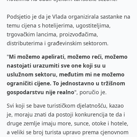
Podsjetio je da je Vlada organizirala sastanke na
temu cijena s hotelijerima, ugostiteljima,
trgovačkim lancima, proizvođačima,
distributerima i građevinskim sektorom.
"
Mi možemo apelirati, možemo reći, možemo
nastojati urazumiti sve one koji su u
uslužnom sektoru, međutim mi ne možemo
ograničiti cijene. To jednostavno u tržišnom
gospodarstvu nije realno
", poručio je.
Svi koji se bave turističkom djelatnošću, kazao
je, moraju znati da postoji konkurencija te da i
druge zemlje imaju more, sunce, otoke i hotele,
a veliki se broj turista upravo prema cjenovnom