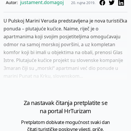
justament.domagoj
Autor:
20. rujna 2019.
U Pulskoj Marini Veruda predstavljena je nova turistička
ponuda – plutajuće kućice. Naime, riječ je o
apartmanima koji svojim posjetiteljima omogućavaju
odmor na samoj morskoj površini, a uz kompletan
komfor koji bi imali u objektima na obali, prenosi Glas
Istre. Plutajuće kućice projekt su slovenske kompanije
3maran čiji su „morski“ apartmani već dio ponude u
marini Punat na Krku, slovenskom...
Za nastavak čitanja pretplatite se
na portal HrTurizam
Pretplatom dobivate mogućnost svaki dan
čitati turističke poslovne vijesti, priče,