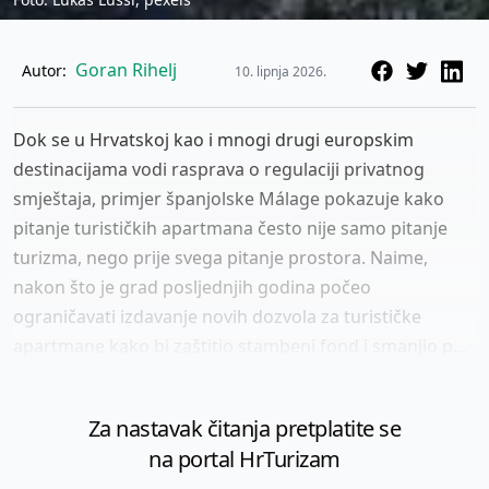
Goran Rihelj
Autor:
10. lipnja 2026.
Dok se u Hrvatskoj kao i mnogi drugi europskim
destinacijama vodi rasprava o regulaciji privatnog
smještaja, primjer španjolske Málage pokazuje kako
pitanje turističkih apartmana često nije samo pitanje
turizma, nego prije svega pitanje prostora. Naime,
nakon što je grad posljednjih godina počeo
ograničavati izdavanje novih dozvola za turističke
apartmane kako bi zaštitio stambeni fond i smanjio p...
Za nastavak čitanja pretplatite se
na portal HrTurizam