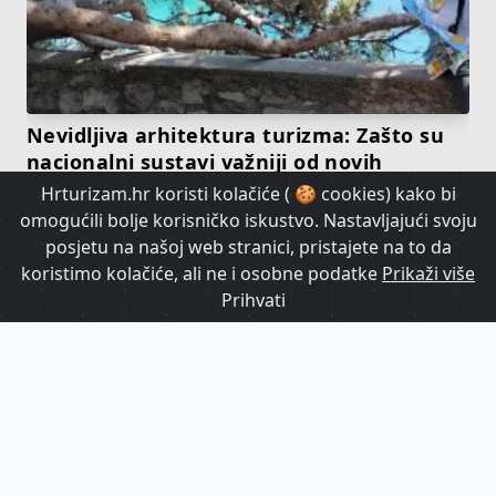
Nevidljiva arhitektura turizma: Zašto su
nacionalni sustavi važniji od novih
atrakcija?
Hrturizam.hr koristi kolačiće ( 🍪 cookies) kako bi
omogućili bolje korisničko iskustvo. Nastavljajući svoju
posjetu na našoj web stranici, pristajete na to da
HrTurizam TV
koristimo kolačiće, ali ne i osobne podatke
Prikaži više
Prihvati