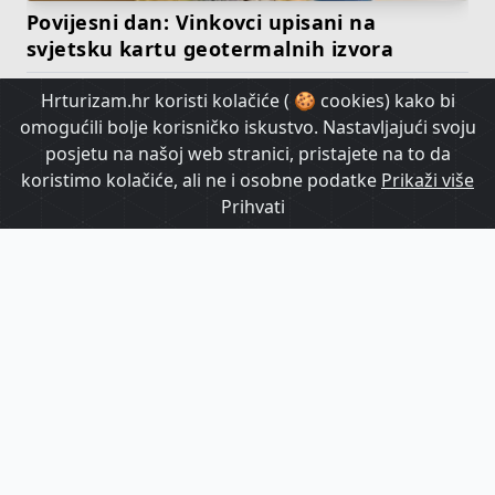
Povijesni dan: Vinkovci upisani na
svjetsku kartu geotermalnih izvora
Hrturizam.hr koristi kolačiće ( 🍪 cookies) kako bi
HrTurizam TV
omogućili bolje korisničko iskustvo. Nastavljajući svoju
posjetu na našoj web stranici, pristajete na to da
koristimo kolačiće, ali ne i osobne podatke
Prikaži više
Prihvati