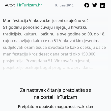
HrTurizam.hr
Autor:
9. rujna 2016.
Manifestacija Vinkovačke jeseni uspješno već
51.godinu ponosno čuvaju i njeguju hrvatsku
tradicijsku kulturu i baštinu, a ove godine od 09. do 18.
rujna najavljuju kako će na 51.Vinkovačkim jesenima
sudjelovati osam tisuća izvođača te kako očekuju da će
manifestaciju kroz deset dana pratiti oko 150.000
posjetitelja. Prvog dana 51. Vinkovačkih jeseni,
posjetitelje očekuje bogat program, a prvi dan...
Za nastavak čitanja pretplatite se
na portal HrTurizam
Pretplatom dobivate mogućnost svaki dan