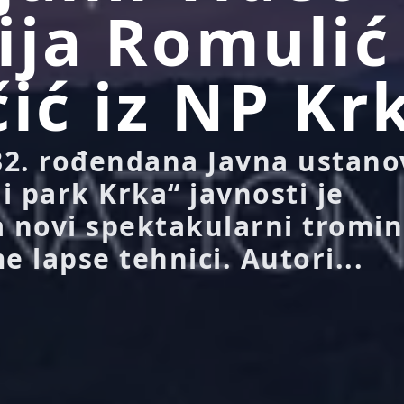
ija Romulić
čić iz NP Kr
2. rođendana Javna ustano
i park Krka“ javnosti je
a novi spektakularni tromin
e lapse tehnici. Autori...