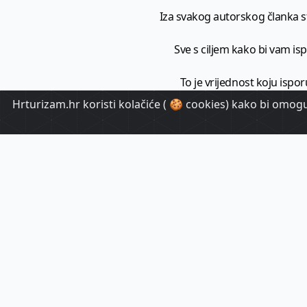
Iza svakog autorskog članka sto
Sve s ciljem kako bi vam ispo
To je vrijednost koju ispor
Hrturizam.hr koristi kolačiće ( 🍪 cookies) kako bi omoguć
HrTuri
Pr