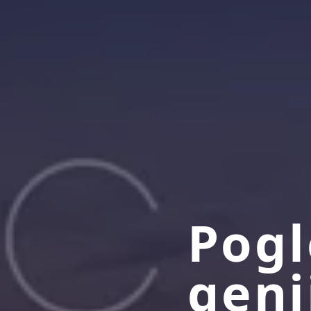
Pogl
geni