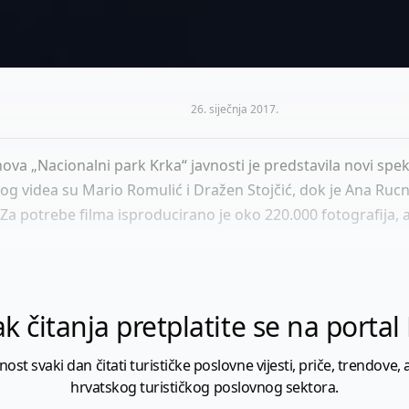
26. siječnja 2017.
va „Nacionalni park Krka“ javnosti je predstavila novi spek
og videa su Mario Romulić i Dražen Stojčić, dok je Ana Ruc
 potrebe filma isproducirano je oko 220.000 fotografija, a 
k čitanja pretplatite se na porta
 svaki dan čitati turističke poslovne vijesti, priče, trendove, a
hrvatskog turističkog poslovnog sektora.