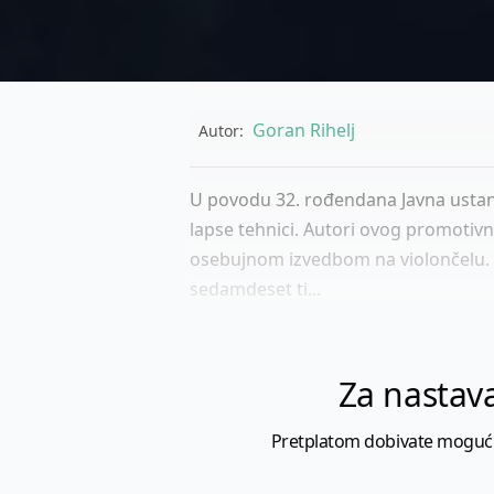
Goran Rihelj
Autor:
U povodu 32. rođendana Javna ustano
lapse tehnici. Autori ovog promotivn
osebujnom izvedbom na violončelu. Za
sedamdeset ti...
Za nastava
Pretplatom dobivate mogućnost