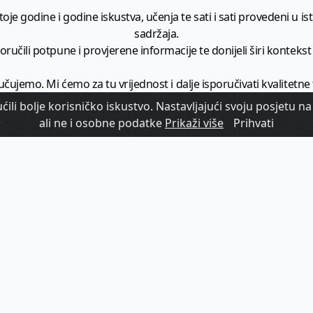
je godine i godine iskustva, učenja te sati i sati provedeni u istr
sadržaja.
ručili potpune i provjerene informacije te donijeli širi kontekst t
učujemo. Mi ćemo za tu vrijednost i dalje isporučivati kvalitetne
minimalno
1728 članaka godišnje
.
ili bolje korisničko iskustvo. Nastavljajući svoju posjetu na 
ali ne i osobne podatke
Prikaži više
Prihvati
zam - vaš izvor informacija iz poslovnog svijeta hrvatskog t
etplatite se na sadržaj vodećeg turističkog b2b medija u Hrvatsk
Započni s
pretplatom
Već imate korisnički račun?
Prijavi se