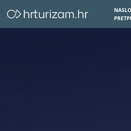
NASL
PRETP