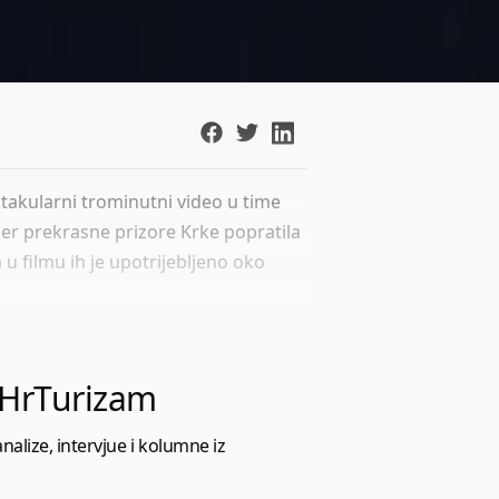
takularni trominutni video u time
ner prekrasne prizore Krke popratila
u filmu ih je upotrijebljeno oko
l HrTurizam
nalize, intervjue i kolumne iz