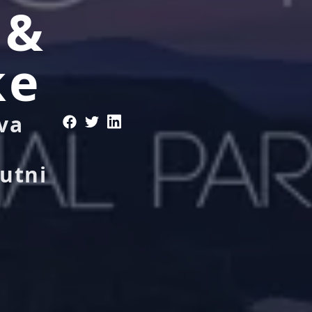
 &
ke
va
utni