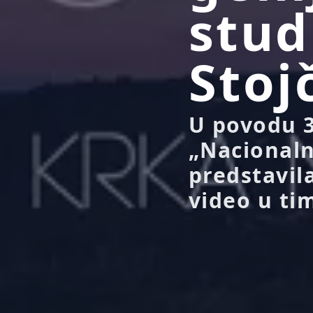
stud
Stoj
U povodu 3
„Nacionaln
predstavil
video u tim