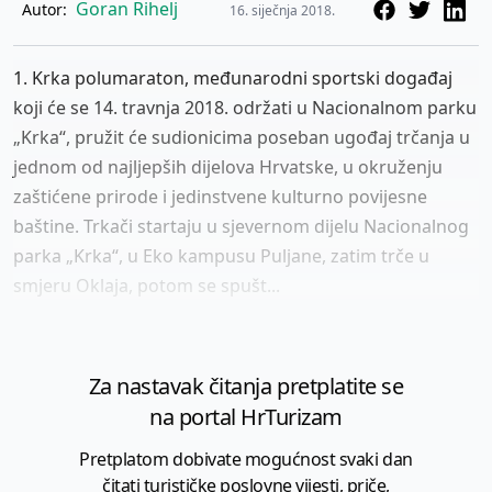
Goran Rihelj
Autor:
16. siječnja 2018.
1. Krka polumaraton, međunarodni sportski događaj
koji će se 14. travnja 2018. održati u Nacionalnom parku
„Krka“, pružit će sudionicima poseban ugođaj trčanja u
jednom od najljepših dijelova Hrvatske, u okruženju
zaštićene prirode i jedinstvene kulturno povijesne
baštine. Trkači startaju u sjevernom dijelu Nacionalnog
parka „Krka“, u Eko kampusu Puljane, zatim trče u
smjeru Oklaja, potom se spušt...
Za nastavak čitanja pretplatite se
na portal HrTurizam
Pretplatom dobivate mogućnost svaki dan
čitati turističke poslovne vijesti, priče,