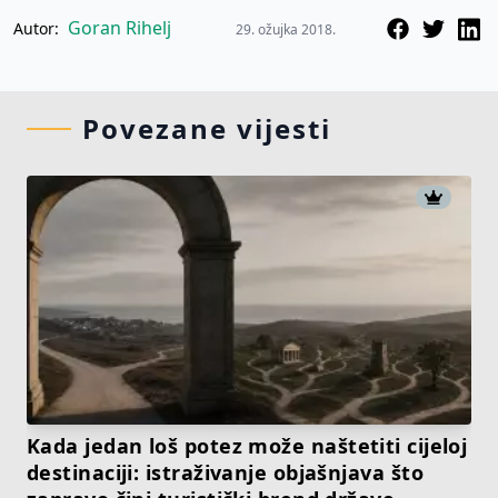
Goran Rihelj
Autor:
29. ožujka 2018.
Povezane vijesti
Kada jedan loš potez može naštetiti cijeloj
destinaciji: istraživanje objašnjava što