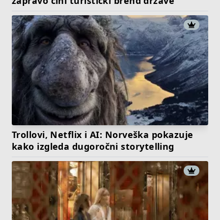
zapravo čini turistički brend države
Trollovi, Netflix i AI: Norveška pokazuje
kako izgleda dugoročni storytelling