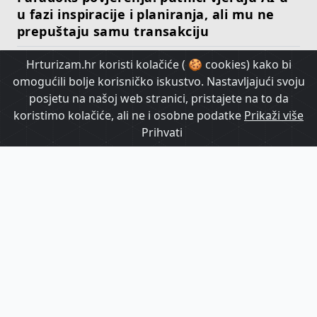
u fazi inspiracije i planiranja, ali mu ne
prepuštaju samu transakciju
Hrturizam.hr koristi kolačiće ( 🍪 cookies) kako bi
HrTurizam TV
omogućili bolje korisničko iskustvo. Nastavljajući svoju
posjetu na našoj web stranici, pristajete na to da
koristimo kolačiće, ali ne i osobne podatke
Prikaži više
Prihvati