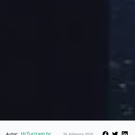
HrTurizam.hr
Autor:
26. kolovoza 2016.