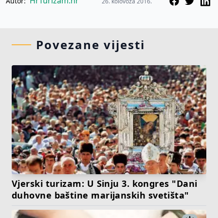
HrTurizam.hr
Autor:
26. kolovoza 2016.
Povezane vijesti
Vjerski turizam: U Sinju 3. kongres "Dani
duhovne baštine marijanskih svetišta"