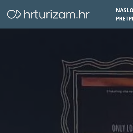
NASL
PRETP