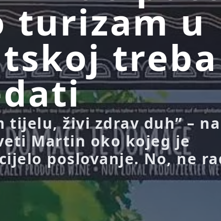
 turizam u
tskoj treba
edati
tijelu, živi zdrav duh” – na
veti Martin oko kojeg je
cijelo poslovanje. No, ne ra