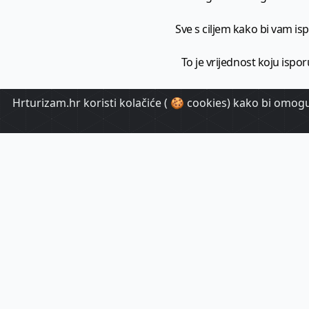
Sve s ciljem kako bi vam ispo
To je vrijednost koju ispor
Hrturizam.hr koristi kolačiće ( 🍪 cookies) kako bi omoguć
HrTuri
Pr