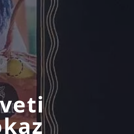
veti
okaz