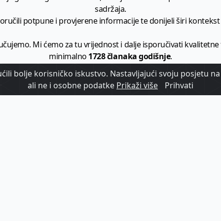
sadržaja.
ručili potpune i provjerene informacije te donijeli širi kontekst t
učujemo. Mi ćemo za tu vrijednost i dalje isporučivati kvalitetne
minimalno
1728 članaka godišnje
.
ili bolje korisničko iskustvo. Nastavljajući svoju posjetu na 
zam - vaš izvor informacija iz poslovnog svijeta hrvatskog t
ali ne i osobne podatke
Prikaži više
Prihvati
etplatite se na sadržaj vodećeg turističkog b2b medija u Hrvatsk
Započni s
pretplatom
Već imate korisnički račun?
Prijavi se