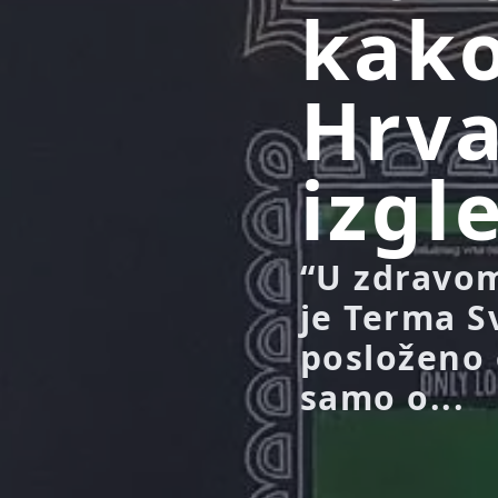
kako
Hrva
izgl
“U zdravom 
je Terma S
posloženo 
samo o...