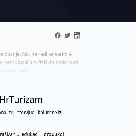
poslovanje. No, ne radi se samo o
o kombinacijom fizičkih aktivnosti
staju prepozn...
l HrTurizam
nalize, intervjue i kolumne iz
aživanju, edukaciji i produkciji