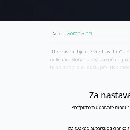
Goran Rihelj
Autor:
“U zdravom tijelu, živi zdrav duh” – 
odličnom sloganu bez pokrića ili pro
te onih za tijelo i dušu, prvi Health
Za nastava
Pretplatom dobivate mogućnost
Iza svakog autorskog članka sto