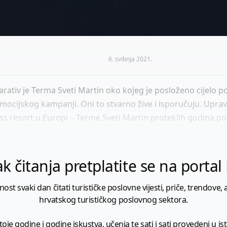
6. svibnja 2021.
narativ je Terma Sveti Martin oko kojeg je posloženo cijelo 
mocijskog kampanji. Oni to stvarno žive i isporučuju. Uprav
ness resort u Europi – Terme Sveti Martin proteklih godina po
k čitanja pretplatite se na porta
 svaki dan čitati turističke poslovne vijesti, priče, trendove, a
hrvatskog turističkog poslovnog sektora.
je godine i godine iskustva, učenja te sati i sati provedeni u istr