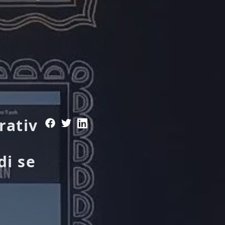
rativ
di se