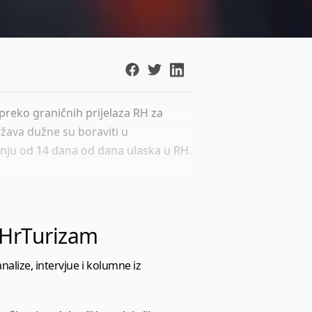
preko graničnih prijelaza RH za
ržava dužne su boraviti u
ju od 14 dana od dana ulaska u RH.
l HrTurizam
nalize, intervjue i kolumne iz