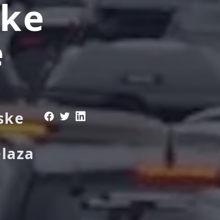
ike
e
ske
elaza