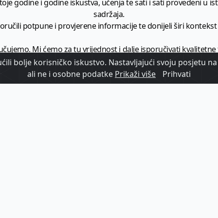
je godine i godine iskustva, učenja te sati i sati provedeni u istr
sadržaja.
ručili potpune i provjerene informacije te donijeli širi kontekst t
učujemo. Mi ćemo za tu vrijednost i dalje isporučivati kvalitetne
minimalno
1728 članaka godišnje
.
ili bolje korisničko iskustvo. Nastavljajući svoju posjetu na 
ali ne i osobne podatke
Prikaži više
Prihvati
zam - vaš izvor informacija iz poslovnog svijeta hrvatskog t
etplatite se na sadržaj vodećeg turističkog b2b medija u Hrvatsk
Započni s
pretplatom
Već imate korisnički račun?
Prijavi se