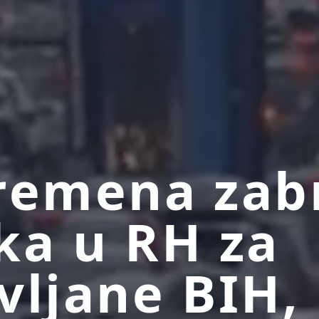
remena zab
ka u RH za
vljane BIH,