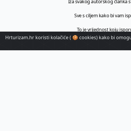
Iza svakog autorskog članka sto
Sve s ciljem kako bi vam ispo
To je vrijednost koju ispor
Hrturizam.hr koristi kolačiće ( 🍪 cookies) kako bi omoguć
HrTuri
Pr