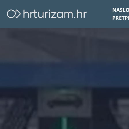
NASL
PRETP