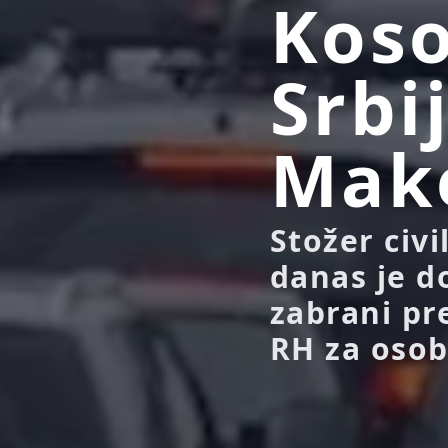
Koso
Srbi
Mak
Stožer civ
danas je d
zabrani pr
RH za osobe