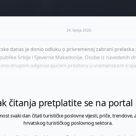
24. lipnja 2020.
atske danas je donio odluku o privremenoj zabrani prelaska 
publike Srbije i Sjeverne Makedonije. Osobe iz navedenih d
nosno drugom odgovarajućem prostoru u vremenskom trajan
k čitanja pretplatite se na porta
 svaki dan čitati turističke poslovne vijesti, priče, trendove, a
hrvatskog turističkog poslovnog sektora.