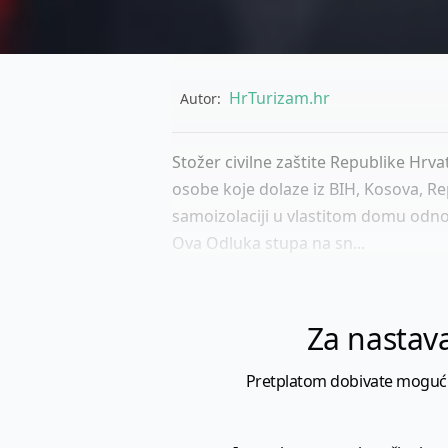
HrTurizam.hr
Autor:
Stožer civilne zaštite Republike Hrv
osobe koje dolaze iz BIH, Kosova, Re
samoizolaciji u vlastitom domu od
Ova Odluka stupa na sn...
Za nastava
Pretplatom dobivate mogućnost