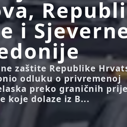
va, Republ
je i Sjevern
edonije
ilne zaštite Republike Hrvat
onio odluku o privremenoj
elaska preko graničnih prij
 koje dolaze iz B...