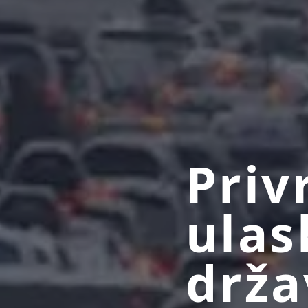
Priv
ulas
drža