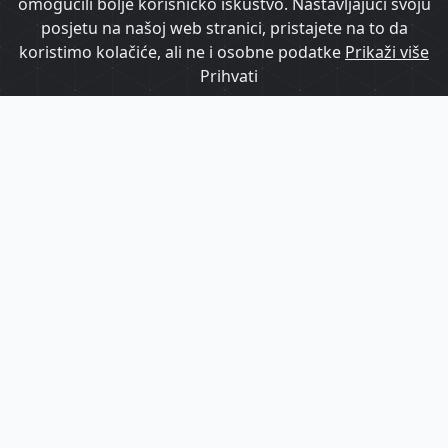
omogućili bolje korisničko iskustvo. Nastavljajući svoju
posjetu na našoj web stranici, pristajete na to da
koristimo kolačiće, ali ne i osobne podatke
Prikaži više
Prihvati
HTZ usvojio izmjene programa rada za
2026. godinu