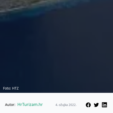
Foto: HTZ
HrTurizam.hr
Autor:
4. ožujka 2022.