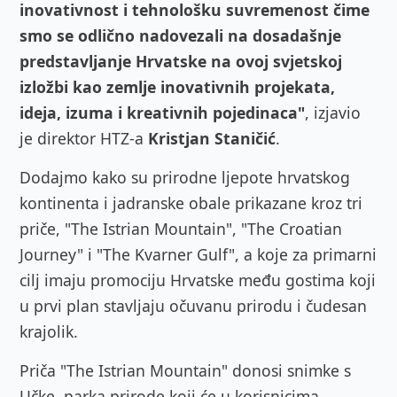
inovativnost i tehnološku suvremenost čime
smo se odlično nadovezali na dosadašnje
predstavljanje Hrvatske na ovoj svjetskoj
izložbi kao zemlje inovativnih projekata,
ideja, izuma i kreativnih pojedinaca"
, izjavio
je direktor HTZ-a
Kristjan Staničić
.
Dodajmo kako su prirodne ljepote hrvatskog
kontinenta i jadranske obale prikazane kroz tri
priče, "The Istrian Mountain", "The Croatian
Journey" i "The Kvarner Gulf", a koje za primarni
cilj imaju promociju Hrvatske među gostima koji
u prvi plan stavljaju očuvanu prirodu i čudesan
krajolik.
Priča "The Istrian Mountain" donosi snimke s
Učke, parka prirode koji će u korisnicima