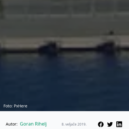
Foto: PxHere
Goran Rihelj
Autor:
8. veljače 2019.