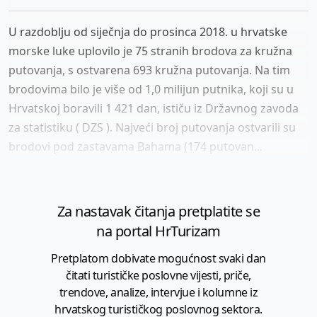
U razdoblju od siječnja do prosinca 2018. u hrvatske
morske luke uplovilo je 75 stranih brodova za kružna
putovanja, s ostvarena 693 kružna putovanja. Na tim
brodovima bilo je više od 1,0 milijun putnika, koji su u
Hrvatskoj boravili 1 421 dan, ističu iz Državnog zavoda
za statistiku ( DZS ). Najveći broj putovanja ostvarili su
brodovi pod zastavama Bahama (174 putovan...
Za nastavak čitanja pretplatite se
na portal HrTurizam
Pretplatom dobivate mogućnost svaki dan
čitati turističke poslovne vijesti, priče,
trendove, analize, intervjue i kolumne iz
hrvatskog turističkog poslovnog sektora.