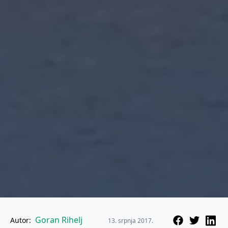
Goran Rihelj
Autor:
13. srpnja 2017.