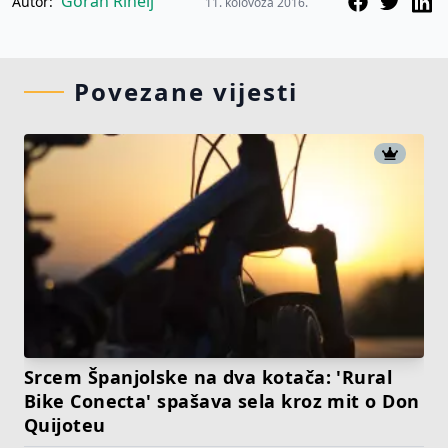
Goran Rihelj
Autor:
11. kolovoza 2016.
Povezane vijesti
Srcem Španjolske na dva kotača: 'Rural
Bike Conecta' spašava sela kroz mit o Don
Quijoteu