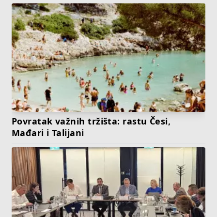
Povratak važnih tržišta: rastu Česi,
Mađari i Talijani