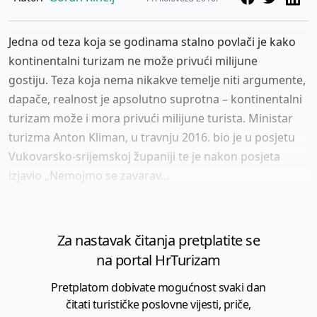
Jedna od teza koja se godinama stalno povlači je kako
kontinentalni turizam ne može privući milijune
gostiju. Teza koja nema nikakve temelje niti argumente,
dapače, realnost je apsolutno suprotna – kontinentalni
turizam može i mora privući milijune turista. Ministar
turizma Anton Kliman, u travnju 2016. bio je u posjetu
Vukovarsko-srijemskoj županiji te je nakon posjeta
izjavio „Nemojmo se zavarav...
Za nastavak čitanja pretplatite se
na portal HrTurizam
Pretplatom dobivate mogućnost svaki dan
čitati turističke poslovne vijesti, priče,