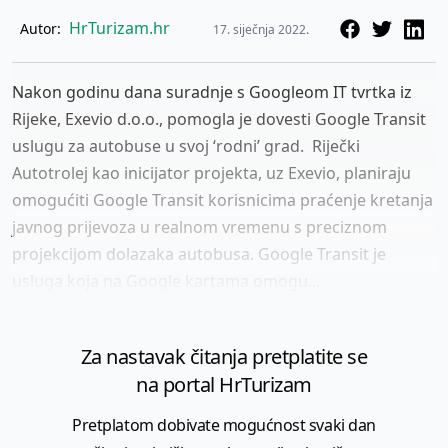
HrTurizam.hr
Autor:
17. siječnja 2022.
Nakon godinu dana suradnje s Googleom IT tvrtka iz
Rijeke, Exevio d.o.o., pomogla je dovesti Google Transit
uslugu za autobuse u svoj ‘rodni’ grad. Riječki
Autotrolej kao inicijator projekta, uz Exevio, planiraju
omogućiti Google Transit korisnicima praćenje kretanja
javnog prijevoza u realnom vremenu s preciznom
projekcijom dolazaka autobusa. Google Transit je
usluga koja na Google kartama omogu...
Za nastavak čitanja pretplatite se
na portal HrTurizam
Pretplatom dobivate mogućnost svaki dan