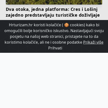
Dva otoka, jedna platforma: Cres i Lošinj
zajedno predstavljaju turističke doživljaje
Hrturizam.hr koristi kolačiće ( 🍪 cookies) kako bi
HrTurizam TV
omogućili bolje korisničko iskustvo. Nastavljajući svoju
posjetu na našoj web stranici, pristajete na to da
koristimo kolačiće, ali ne i osobne podatke
Prikaži više
Prihvati