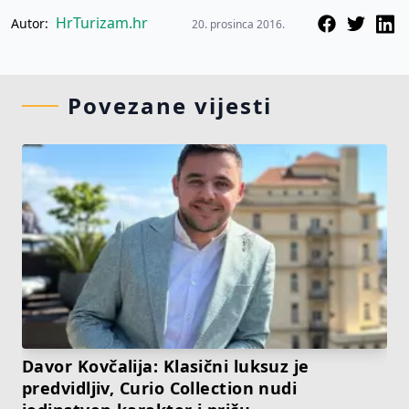
HrTurizam.hr
Autor:
20. prosinca 2016.
Povezane vijesti
Davor Kovčalija: Klasični luksuz je
predvidljiv, Curio Collection nudi