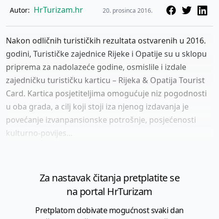
HrTurizam.hr
Autor:
20. prosinca 2016.
Nakon odličnih turističkih rezultata ostvarenih u 2016.
godini, Turističke zajednice Rijeke i Opatije su u sklopu
priprema za nadolazeće godine, osmislile i izdale
zajedničku turističku karticu – Rijeka & Opatija Tourist
Card. Kartica posjetiteljima omogućuje niz pogodnosti
u oba grada, a cilj koji stoji iza njenog izdavanja je
povećanje izvanpansionske potrošnje, posjećenosti
kulturno-povijes...
Za nastavak čitanja pretplatite se
na portal HrTurizam
Pretplatom dobivate mogućnost svaki dan