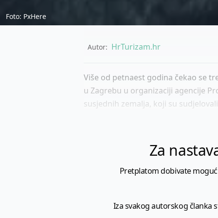
Foto: PxHere
HrTurizam.hr
Autor:
Više od petnaest godina čekao se tre
u Zagrebu u organizaciji agencije Prom
susjednih zemalja, koji su sudjeloval
Za nastava
Pretplatom dobivate mogućnost
Iza svakog autorskog članka sto