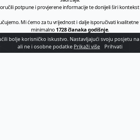
ručili potpune i provjerene informacije te donijeli širi kontekst t
učujemo. Mi ćemo za tu vrijednost i dalje isporučivati kvalitetne
minimalno
1728 članaka godišnje
.
ili bolje korisničko iskustvo. Nastavljajući svoju posjetu na 
zam - vaš izvor informacija iz poslovnog svijeta hrvatskog t
ali ne i osobne podatke
Prikaži više
Prihvati
etplatite se na sadržaj vodećeg turističkog b2b medija u Hrvatsk
Započni s
pretplatom
Već imate korisnički račun?
Prijavi se