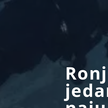
Ronj
jeda
naju