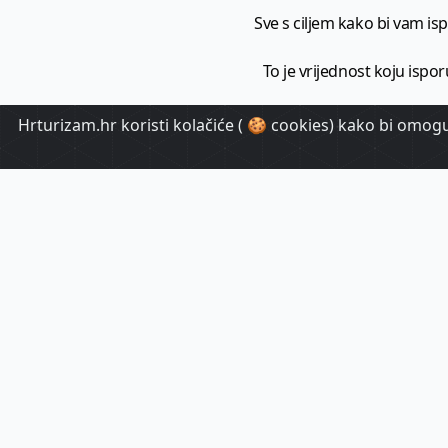
Sve s ciljem kako bi vam ispo
To je vrijednost koju ispor
Hrturizam.hr koristi kolačiće ( 🍪 cookies) kako bi omoguć
HrTuri
Pr