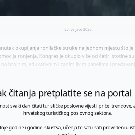
25. veljače 2020.
nutak okupljanja ronilačke struke na jednom mjestu što je 
ocija ronjenja. Kongres je okupio više od četiri stotine sudi
i na brojnim, edukativnim i zanimljivim panelima i predavanji
k čitanja pretplatite se na porta
 svaki dan čitati turističke poslovne vijesti, priče, trendove, a
hrvatskog turističkog poslovnog sektora.
je godine i godine iskustva, učenja te sati i sati provedeni u istr
sadržaja.