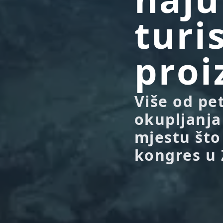
turi
proi
Više od pe
okupljanja
mjestu što 
kongres u 