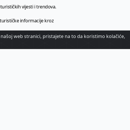
urističkih vijesti i trendova.
 turističke informacije kroz
našoj web stranici, pristajete na to da koristimo kolačiće,
urizma.
oj.