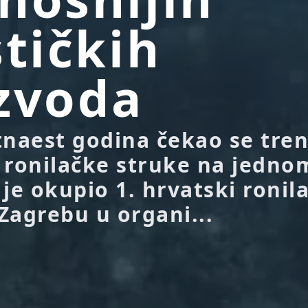
stičkih
zvoda
tnaest godina čekao se tre
 ronilačke struke na jedno
je okupio 1. hrvatski ronil
Zagrebu u organi...