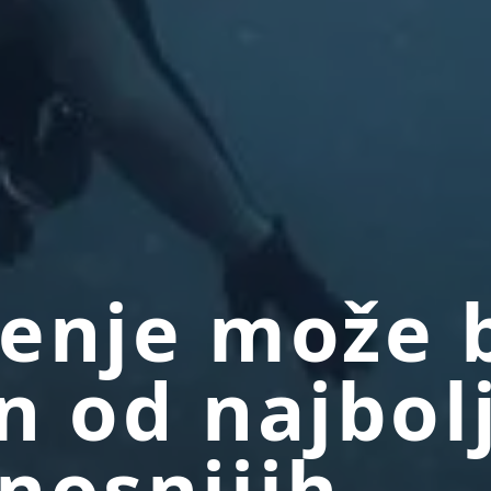
enje može b
n od najbolj
nosnijih