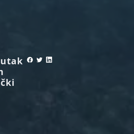
nutak
m
ački