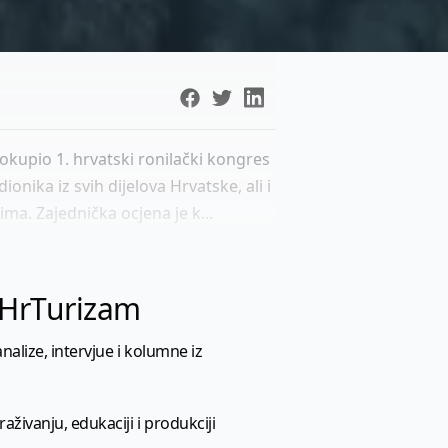
okupio 1. hrvatski ronilački kongres
onika iz svih dijelova Hrvatske, ali i
ma. Zajednička ocjena je k...
l HrTurizam
nalize, intervjue i kolumne iz
aživanju, edukaciji i produkciji