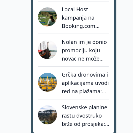
smo izgradili
Local Host
vlastitu stihiju
kampanja na
Booking.com
ostvarila više od
Nolan im je donio
osam milijuna
promociju koju
impresija
novac ne može
kupiti. Favignana
Grčka dronovima i
sada bira kako ne
aplikacijama uvodi
postati žrtva
red na plažama:
vlastitog uspjeha
Kazne za kršenje
Slovenske planine
zakona i do 73.000
rastu dvostruko
eura
brže od prosjeka:
coolcation je