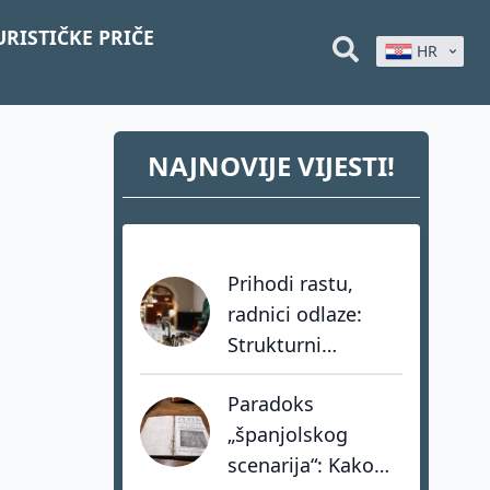
URISTIČKE PRIČE
HR
NAJNOVIJE VIJESTI!
Prihodi rastu,
radnici odlaze:
Strukturni
problem
Paradoks
hrvatskog turizma
„španjolskog
koji dozvole ne
scenarija“: Kako
mogu riješiti