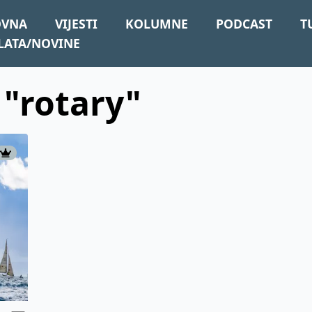
OVNA
VIJESTI
KOLUMNE
PODCAST
T
LATA/NOVINE
 "rotary"