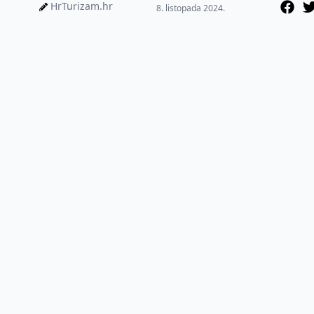
pod geslom 'Jedrite uz
HrTurizam.hr
8. listopada 2024.
Rotary za Zakladu h...