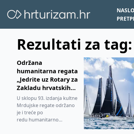
NASL
PRETP
Rezultati za tag:
Održana
humanitarna regata
„Jedrite uz Rotary za
Zakladu hrvatskih
sportaša“
U sklopu 93. izdanja kultne
Mrdujske regate održano
je i treće po
redu humanitarno
jedriličarsko natjecanje