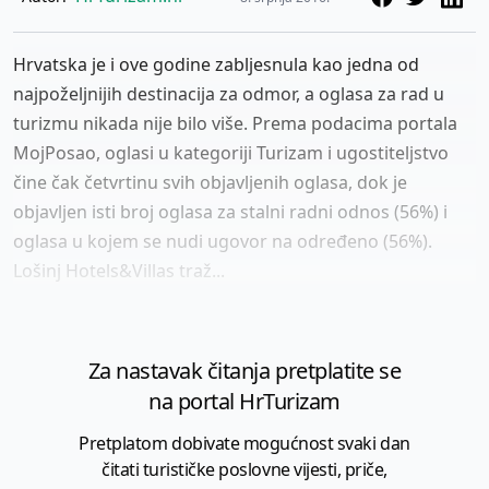
Hrvatska je i ove godine zabljesnula kao jedna od
najpoželjnijih destinacija za odmor, a oglasa za rad u
turizmu nikada nije bilo više. Prema podacima portala
MojPosao, oglasi u kategoriji Turizam i ugostiteljstvo
čine čak četvrtinu svih objavljenih oglasa, dok je
objavljen isti broj oglasa za stalni radni odnos (56%) i
oglasa u kojem se nudi ugovor na određeno (56%).
Lošinj Hotels&Villas traž...
Za nastavak čitanja pretplatite se
na portal HrTurizam
Pretplatom dobivate mogućnost svaki dan
čitati turističke poslovne vijesti, priče,