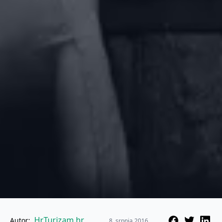
HrTurizam.hr
Autor:
8. srpnja 2016.