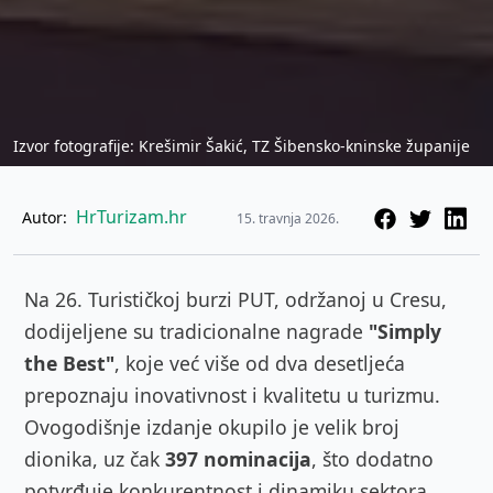
Izvor fotografije: Krešimir Šakić, TZ Šibensko-kninske županije
HrTurizam.hr
Autor:
15. travnja 2026.
Na 26. Turističkoj burzi PUT, održanoj u
Cresu
,
dodijeljene su tradicionalne nagrade
"Simply
the Best"
, koje već više od dva desetljeća
prepoznaju inovativnost i kvalitetu u turizmu.
Ovogodišnje izdanje okupilo je velik broj
dionika, uz čak
397 nominacija
, što dodatno
potvrđuje konkurentnost i dinamiku sektora.