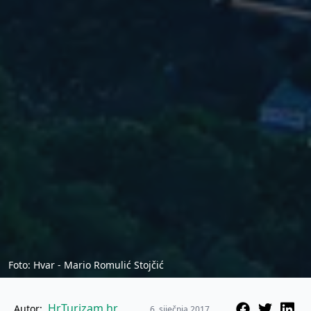
Foto: Hvar - Mario Romulić Stojčić
HrTurizam.hr
Autor:
6. siječnja 2017.