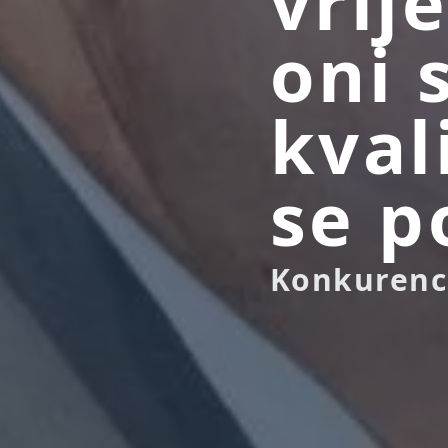
vrij
oni 
kval
se p
Konkurenci