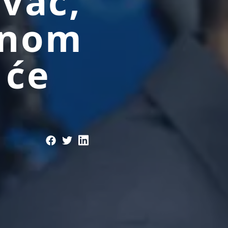
ovac,
inom
 će