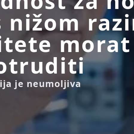
ednost za n
s nižom raz
itete morat
otruditi
ja je neumoljiva