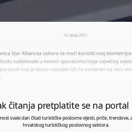
15. lipnja 2021.
nica Star Alliancea uskoro će moći koristiti svoj biometrijs
 budu sudjelovale u novom sporazumu toga najvećeg svjet
sporazum koji je danas najavljen bit će usmjeren na veću do
..
k čitanja pretplatite se na porta
 svaki dan čitati turističke poslovne vijesti, priče, trendove, a
hrvatskog turističkog poslovnog sektora.