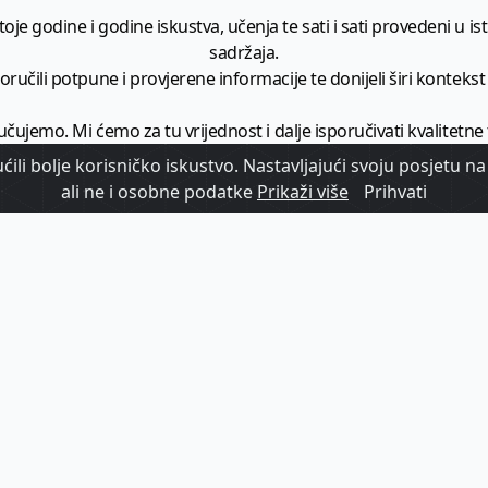
je godine i godine iskustva, učenja te sati i sati provedeni u istr
sadržaja.
ručili potpune i provjerene informacije te donijeli širi kontekst t
učujemo. Mi ćemo za tu vrijednost i dalje isporučivati kvalitetne
minimalno
1728 članaka godišnje
.
ili bolje korisničko iskustvo. Nastavljajući svoju posjetu na 
ali ne i osobne podatke
Prikaži više
Prihvati
zam - vaš izvor informacija iz poslovnog svijeta hrvatskog t
etplatite se na sadržaj vodećeg turističkog b2b medija u Hrvatsk
Započni s
pretplatom
Već imate korisnički račun?
Prijavi se