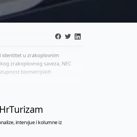
ki identitet u zrakoplovnim
skog zrakoplovnog saveza, NEC
stupnost biometrijskih
l HrTurizam
nalize, intervjue i kolumne iz