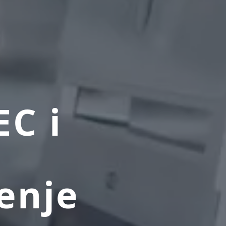
EC i
enje