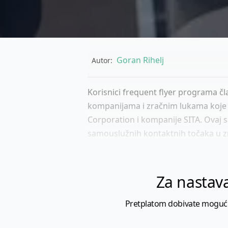
Goran Rihelj
Autor:
Korisnici frequent flyer programa čla
kompanijama i zračnim lukama koje
Corporation i kompanije SITA. Ovaj 
samouslužnih kontaktnih točaka u zr.
Za nastava
Pretplatom dobivate mogućnost