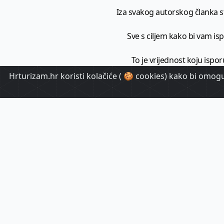
Iza svakog autorskog članka sto
Sve s ciljem kako bi vam ispo
To je vrijednost koju ispor
Hrturizam.hr koristi kolačiće ( 🍪 cookies) kako bi omoguć
HrTuri
Pr