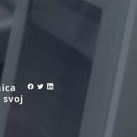
nica
 svoj