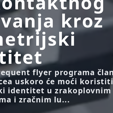
kontaktnog
vanja kroz
etrijski
titet
frequent flyer programa čla
cea uskoro će moći koristiti
ki identitet u zrakoplovnim
a i zračnim lu...