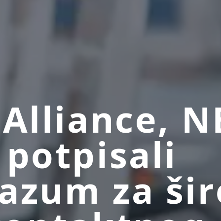
 Alliance, N
 potpisali
azum za šir