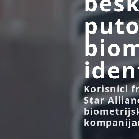
bes
puto
biom
iden
Korisnici 
Star Allian
biometrijs
kompanijam