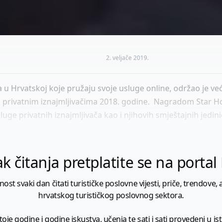
2. veljače 2019.
ja u Hrvatskoj koje pružaju svoje usluge online, održao je v
im privatnim iznajmljivačima 2018. godine. Nagradom Star Ho
luge privatnih iznajmljivača kao i njihovih smještajnih jedin
k čitanja pretplatite se na porta
 svaki dan čitati turističke poslovne vijesti, priče, trendove, a
hrvatskog turističkog poslovnog sektora.
je godine i godine iskustva, učenja te sati i sati provedeni u istr