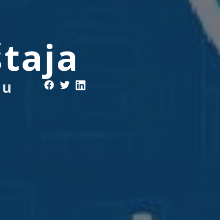
taja
 u