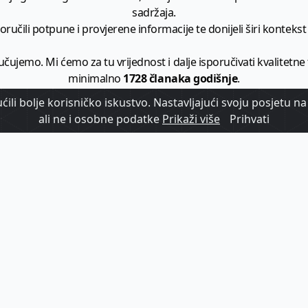
sadržaja.
ručili potpune i provjerene informacije te donijeli širi kontekst t
učujemo. Mi ćemo za tu vrijednost i dalje isporučivati kvalitetne
minimalno
1728 članaka godišnje
.
ili bolje korisničko iskustvo. Nastavljajući svoju posjetu na 
zam - vaš izvor informacija iz poslovnog svijeta hrvatskog t
ali ne i osobne podatke
Prikaži više
Prihvati
etplatite se na sadržaj vodećeg turističkog b2b medija u Hrvatsk
Započni s
pretplatom
Već imate korisnički račun?
Prijavi se