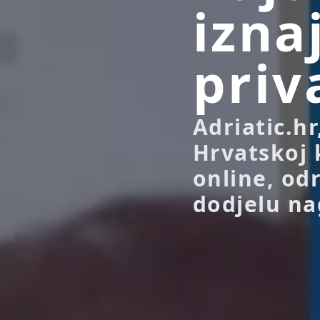
izna
priv
Adriatic.h
Hrvatskoj 
online, od
dodjelu na