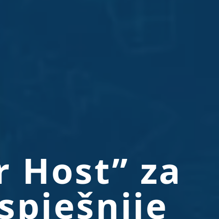
r Host” za
spješnije