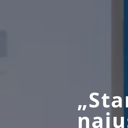
„Sta
naju