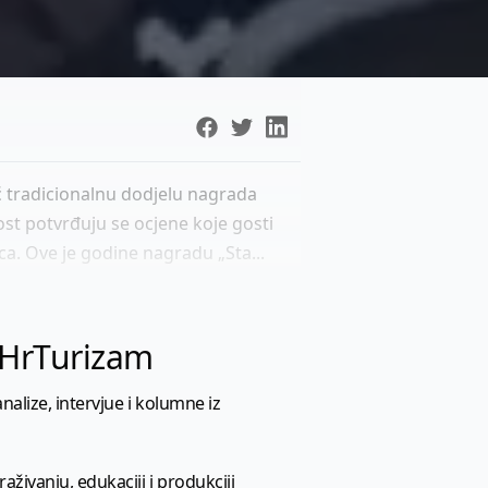
eć tradicionalnu dodjelu nagrada
st potvrđuju se ocjene koje gosti
ica. Ove je godine nagradu „Sta...
l HrTurizam
nalize, intervjue i kolumne iz
aživanju, edukaciji i produkciji