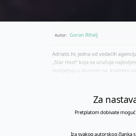
Goran Rihelj
Autor:
Adriatic.hr, jedna od vodećih agenci
„Star Host” koja se uručuje najbolj
dodijeljuju s obzirom na kvalitetu us
Za nastava
Pretplatom dobivate mogućnost
Iza svakog autorskog članka sto