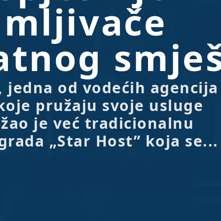
jmljivače
atnog smješ
r, jedna od vodećih agencija
koje pružaju svoje usluge
ržao je već tradicionalnu
grada „Star Host” koja se...