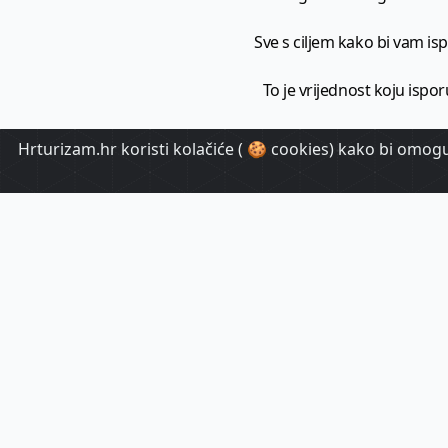
Sve s ciljem kako bi vam ispo
To je vrijednost koju ispor
Hrturizam.hr koristi kolačiće ( 🍪 cookies) kako bi omoguć
HrTuri
Pr