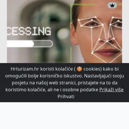
Hrturizam.hr koristi kolačiće ( 🍪 cookies) kako bi
EES ne stvara samo gužve, sustav
omogućili bolje korisničko iskustvo. Nastavljajući svoju
zbunjuju identični blizanci
posjetu na našoj web stranici, pristajete na to da
koristimo kolačiće, ali ne i osobne podatke
Prikaži više
HrTurizam TV
Prihvati