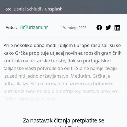
Foto: Daniel Schludi / Unsplash
HrTurizam.hr
Autor:
19. svibnja 2026.
Prije nekoliko dana mediji diljem Europe raspisali su se
kako Grčka propituje utjecaj novih europskih graničnih
kontrola na britanske turiste, dok su portugalske i
talijanske vlasti potvrdile da od EES-a ne namjeravaju
izuzeti niti jedno državljanstvo. Međutim, Grčka je
odbacila izvješća o formalnom izuzeću za britanske
putnike iz svog novog biometrijskog sustava provjere.
Grčko ministarstvo vanjs...
Za nastavak čitanja pretplatite se