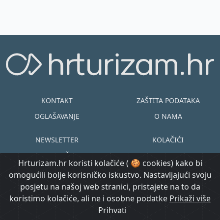
KONTAKT
ZAŠTITA PODATAKA
OGLAŠAVANJE
O NAMA
NEWSLETTER
KOLAČIĆI
UVJETI KORIŠTENJA
EN
HR
Hrturizam.hr koristi kolačiće ( 🍪 cookies) kako bi
omogućili bolje korisničko iskustvo. Nastavljajući svoju
© Copyright
posjetu na našoj web stranici, pristajete na to da
@ Created by
Prijavi se
2015.-2026.
koristimo kolačiće, ali ne i osobne podatke
Morgan Code
Prikaži više
Hrturizam.hr
Prihvati