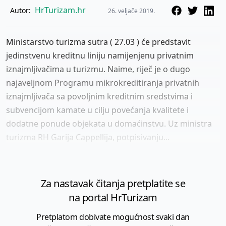
HrTurizam.hr
Autor:
26. veljače 2019.
Ministarstvo turizma sutra ( 27.03 ) će predstavit
jedinstvenu kreditnu liniju namijenjenu privatnim
iznajmljivačima u turizmu. Naime, riječ je o dugo
najaveljnom Programu mikrokreditiranja privatnih
iznajmljivača sa povoljnim kreditnim sredstvima i
subvencijom kamate u cilju povećanja kvalitete i
dodatne ponude objekata u domaćinstvu. Uz ministra
turizma RH Garija Cappellija, potpisivanju...
Za nastavak čitanja pretplatite se
na portal HrTurizam
Pretplatom dobivate mogućnost svaki dan